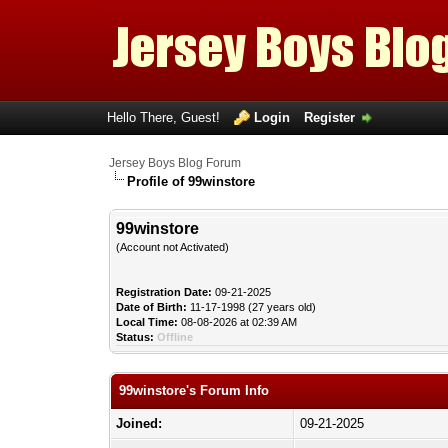
Hello There, Guest!
Login
Register
Jersey Boys Blog Forum
Profile of 99winstore
99winstore
(Account not Activated)
Registration Date:
09-21-2025
Date of Birth:
11-17-1998 (27 years old)
Local Time:
08-08-2026 at 02:39 AM
Status:
Offline
99winstore's Forum Info
Joined:
09-21-2025