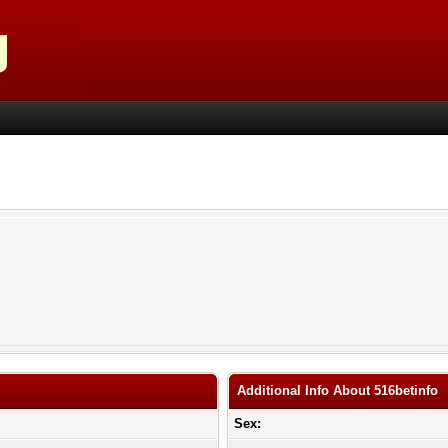
Additional Info About 516betinfo
Sex: