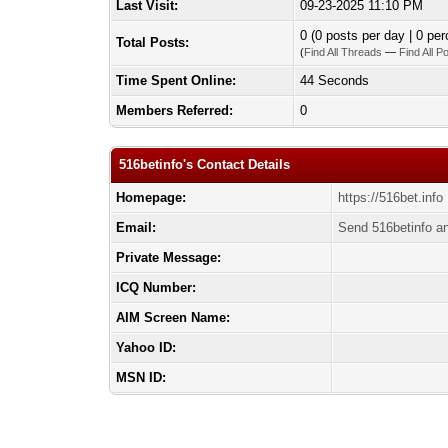
Last Visit:
09-23-2025 11:10 PM
0 (0 posts per day | 0 per
Total Posts:
(
Find All Threads
—
Find All P
Time Spent Online:
44 Seconds
Members Referred:
0
516betinfo's Contact Details
Homepage:
https://516bet.info
Email:
Send 516betinfo an
Private Message:
ICQ Number:
AIM Screen Name:
Yahoo ID:
MSN ID: