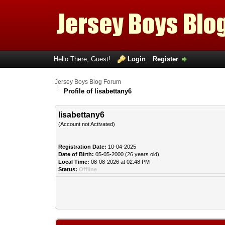
Hello There, Guest!
Login
Register
Jersey Boys Blog Forum
Profile of lisabettany6
lisabettany6
(Account not Activated)
Registration Date:
10-04-2025
Date of Birth:
05-05-2000 (26 years old)
Local Time:
08-08-2026 at 02:48 PM
Status:
Offline