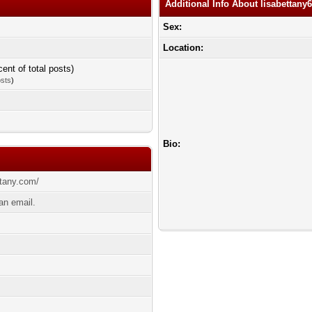
Additional Info About lisabettany
Sex:
Location:
cent of total posts)
osts
)
Bio:
ttany.com/
an email.