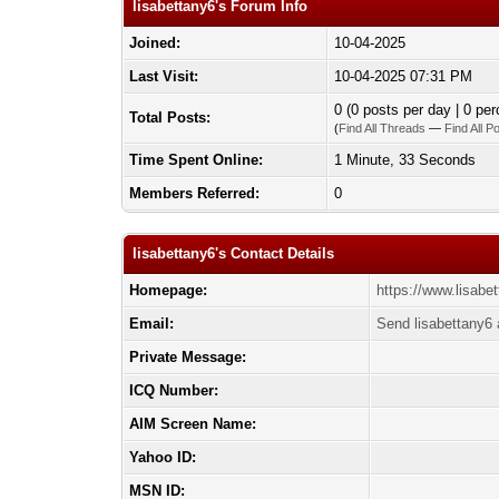
lisabettany6's Forum Info
Joined:
10-04-2025
Last Visit:
10-04-2025 07:31 PM
0 (0 posts per day | 0 per
Total Posts:
(
Find All Threads
—
Find All P
Time Spent Online:
1 Minute, 33 Seconds
Members Referred:
0
lisabettany6's Contact Details
Homepage:
https://www.lisabe
Email:
Send lisabettany6 
Private Message:
ICQ Number:
AIM Screen Name:
Yahoo ID:
MSN ID: