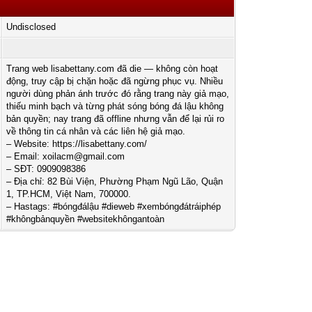
6
Undisclosed
Trang web lisabettany.com đã die — không còn hoạt
động, truy cập bị chặn hoặc đã ngừng phục vụ. Nhiều
người dùng phản ánh trước đó rằng trang này giả mạo,
thiếu minh bạch và từng phát sóng bóng đá lậu không
bản quyền; nay trang đã offline nhưng vẫn để lại rủi ro
về thông tin cá nhân và các liên hệ giả mạo.
– Website: https://lisabettany.com/
– Email:
xoilacm@gmail.com
– SĐT: 0909098386
– Địa chỉ: 82 Bùi Viện, Phường Phạm Ngũ Lão, Quận
1, TP.HCM, Việt Nam, 700000.
– Hastags: #bóngđálậu #dieweb #xembóngđátráiphép
#khôngbảnquyền #websitekhôngantoàn