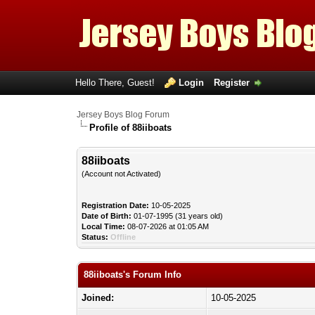
Hello There, Guest!
Login
Register
Jersey Boys Blog Forum
Profile of 88iiboats
88iiboats
(Account not Activated)
Registration Date:
10-05-2025
Date of Birth:
01-07-1995 (31 years old)
Local Time:
08-07-2026 at 01:05 AM
Status:
Offline
88iiboats's Forum Info
Joined:
10-05-2025