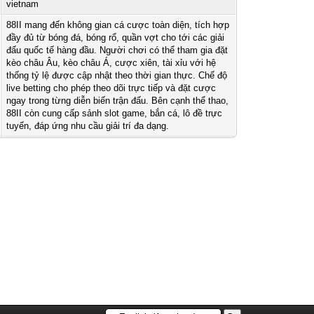
vietnam
88II mang đến không gian cá cược toàn diện, tích hợp
đầy đủ từ bóng đá, bóng rổ, quần vợt cho tới các giải
đấu quốc tế hàng đầu. Người chơi có thể tham gia đặt
kèo châu Âu, kèo châu Á, cược xiên, tài xỉu với hệ
thống tỷ lệ được cập nhật theo thời gian thực. Chế độ
live betting cho phép theo dõi trực tiếp và đặt cược
ngay trong từng diễn biến trận đấu. Bên cạnh thể thao,
88II còn cung cấp sảnh slot game, bắn cá, lô đề trực
tuyến, đáp ứng nhu cầu giải trí đa dạng.