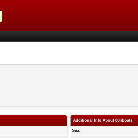
Additional Info About 88iiboats
Sex: