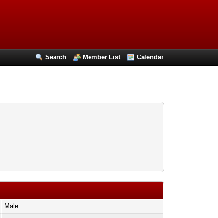
Search
Member List
Calendar
Male