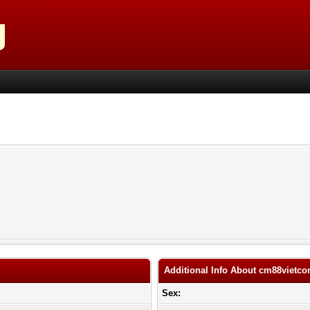
Additional Info About cm88vietc
Sex: