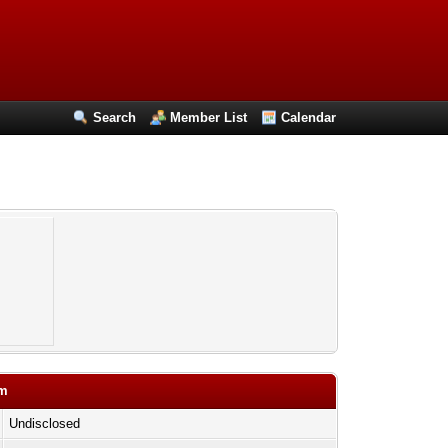
Search
Member List
Calendar
om
Undisclosed