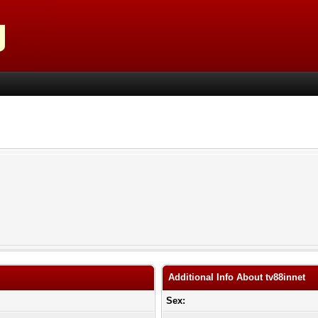
Additional Info About tv88innet
Sex: