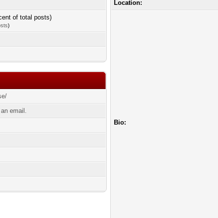
Location:
cent of total posts)
osts
)
se/
an email.
Bio: