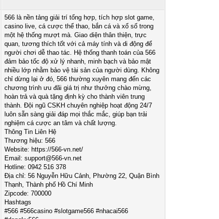
566 là nền tảng giải trí tổng hợp, tích hợp slot game,
casino live, cá cược thể thao, bắn cá và xổ số trong
một hệ thống mượt mà. Giao diện thân thiện, trực
quan, tương thích tốt với cả máy tính và di động để
người chơi dễ thao tác. Hệ thống thanh toán của 566
đảm bảo tốc độ xử lý nhanh, minh bạch và bảo mật
nhiều lớp nhằm bảo vệ tài sản của người dùng. Không
chỉ dừng lại ở đó, 566 thường xuyên mang đến các
chương trình ưu đãi giá trị như thưởng chào mừng,
hoàn trả và quà tặng định kỳ cho thành viên trung
thành. Đội ngũ CSKH chuyên nghiệp hoạt động 24/7
luôn sẵn sàng giải đáp mọi thắc mắc, giúp bạn trải
nghiệm cá cược an tâm và chất lượng.
Thông Tin Liên Hệ
Thương hiệu: 566
Website: https://566-vn.net/
Email:
support@566-vn.net
Hotline: 0942 516 378
Địa chỉ: 56 Nguyễn Hữu Cảnh, Phường 22, Quận Bình
Thạnh, Thành phố Hồ Chí Minh
Zipcode: 700000
Hashtags
#566 #566casino #slotgame566 #nhacai566