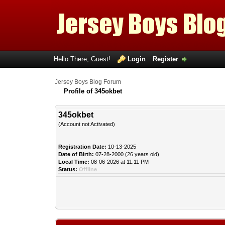
Hello There, Guest!
Login
Register
Jersey Boys Blog Forum
Profile of 345okbet
345okbet
(Account not Activated)
Registration Date:
10-13-2025
Date of Birth:
07-28-2000 (26 years old)
Local Time:
08-06-2026 at 11:11 PM
Status:
Offline