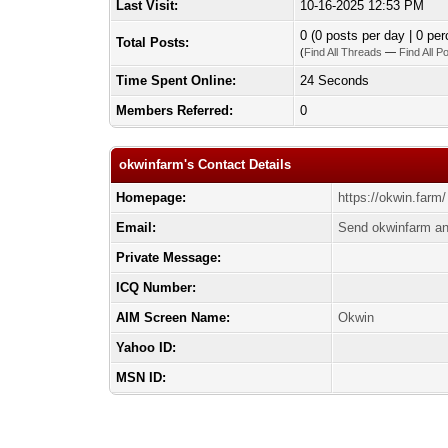
Last Visit:
10-16-2025 12:53 PM
0 (0 posts per day | 0 per
Total Posts:
(
Find All Threads
—
Find All P
Time Spent Online:
24 Seconds
Members Referred:
0
okwinfarm's Contact Details
Homepage:
https://okwin.farm/
Email:
Send okwinfarm an
Private Message:
ICQ Number:
AIM Screen Name:
Okwin
Yahoo ID:
MSN ID: