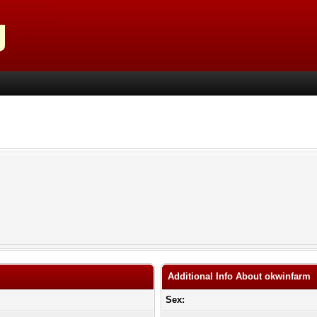
Additional Info About okwinfarm
Sex: