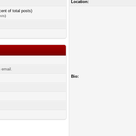
Location:
cent of total posts)
osts
)
 email.
Bio: