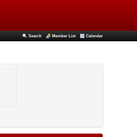
Search
Member List
Calendar