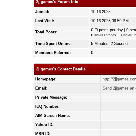
2jjgames's Forum Info
Joined:
10-16-2025
Last Visit:
10-16-2025 06:59 PM
0 (0 posts per day | 0 per
Total Posts:
(
Find All Threads
—
Find All P
Time Spent Online:
5 Minutes, 2 Seconds
Members Referred:
0
2jjgames's Contact Details
Homepage:
http://2jjgames.co
Email:
Send 2jjgames an 
Private Message:
ICQ Number:
AIM Screen Name:
Yahoo ID:
MSN ID: