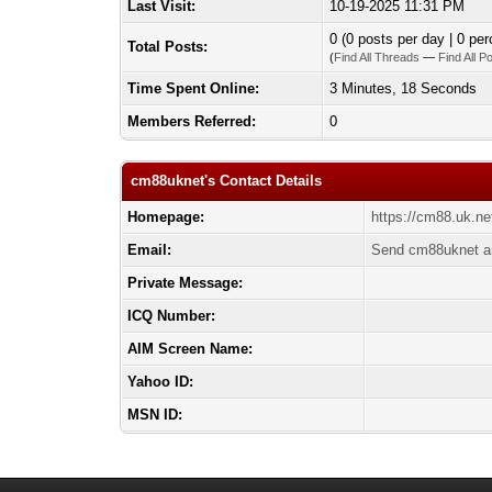
Last Visit:
10-19-2025 11:31 PM
0 (0 posts per day | 0 per
Total Posts:
(
Find All Threads
—
Find All P
Time Spent Online:
3 Minutes, 18 Seconds
Members Referred:
0
cm88uknet's Contact Details
Homepage:
https://cm88.uk.ne
Email:
Send cm88uknet a
Private Message:
ICQ Number:
AIM Screen Name:
Yahoo ID:
MSN ID: