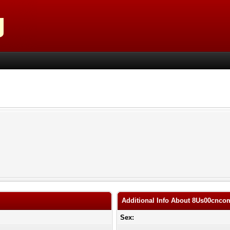
Additional Info About 8Us00cnco
Sex: