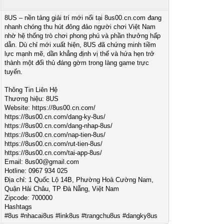
8US – nền tảng giải trí mới nổi tại 8us00.cn.com đang
nhanh chóng thu hút đông đảo người chơi Việt Nam
nhờ hệ thống trò chơi phong phú và phần thưởng hấp
dẫn. Dù chỉ mới xuất hiện, 8US đã chứng minh tiềm
lực mạnh mẽ, dần khẳng định vị thế và hứa hẹn trở
thành một đối thủ đáng gờm trong làng game trực
tuyến.
Thông Tin Liên Hệ
Thương hiệu: 8US
Website: https://8us00.cn.com/
https://8us00.cn.com/dang-ky-8us/
https://8us00.cn.com/dang-nhap-8us/
https://8us00.cn.com/nap-tien-8us/
https://8us00.cn.com/rut-tien-8us/
https://8us00.cn.com/tai-app-8us/
Email:
8us00@gmail.com
Hotline: 0967 934 025
Địa chỉ: 1 Quốc Lộ 14B, Phường Hoà Cường Nam,
Quận Hải Châu, TP Đà Nẵng, Việt Nam
Zipcode: 700000
Hashtags
#8us #nhacai8us #link8us #trangchu8us #dangky8us