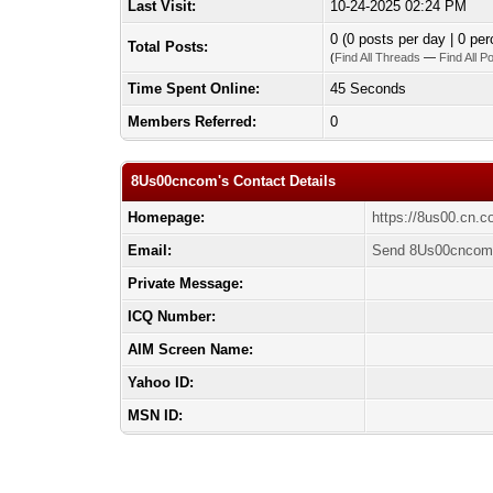
Last Visit:
10-24-2025 02:24 PM
0 (0 posts per day | 0 per
Total Posts:
(
Find All Threads
—
Find All P
Time Spent Online:
45 Seconds
Members Referred:
0
8Us00cncom's Contact Details
Homepage:
https://8us00.cn.c
Email:
Send 8Us00cncom 
Private Message:
ICQ Number:
AIM Screen Name:
Yahoo ID:
MSN ID: