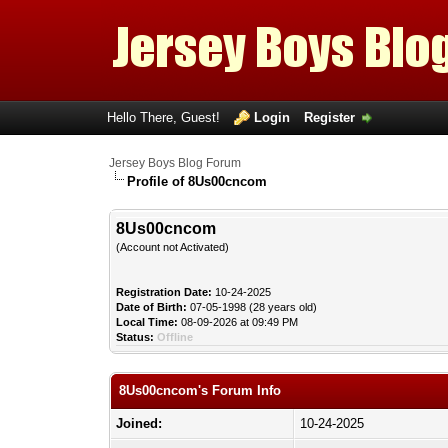
Hello There, Guest!
Login
Register
Jersey Boys Blog Forum
Profile of 8Us00cncom
8Us00cncom
(Account not Activated)
Registration Date:
10-24-2025
Date of Birth:
07-05-1998 (28 years old)
Local Time:
08-09-2026 at 09:49 PM
Status:
Offline
8Us00cncom's Forum Info
Joined:
10-24-2025