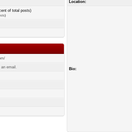
Location:
cent of total posts)
osts
)
om/
an email.
Bio: