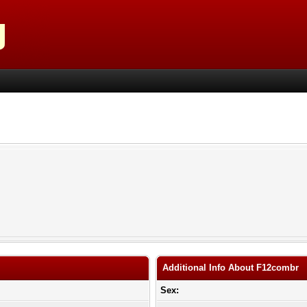
Additional Info About F12combr
Sex: