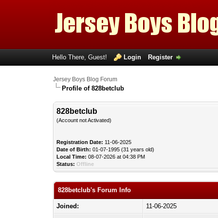
Hello There, Guest!
Login
Register
Jersey Boys Blog Forum
Profile of 828betclub
828betclub
(Account not Activated)
Registration Date:
11-06-2025
Date of Birth:
01-07-1995 (31 years old)
Local Time:
08-07-2026 at 04:38 PM
Status:
Offline
828betclub's Forum Info
Joined:
11-06-2025