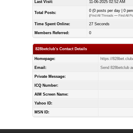
Last Visit:
11-06-2025 02:52 AM
0 (0 posts per day | 0 per
Total Posts:
(
Find All Threads
—
Find All P
Time Spent Online:
27 Seconds
Members Referred:
0
828betclub's Contact Details
Homepage:
https://828bet.club
Email:
Send 828betclub a
Private Message:
ICQ Number:
AIM Screen Name:
Yahoo ID:
MSN ID: