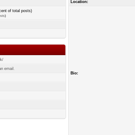
Location:
cent of total posts)
osts
)
k/
n email.
Bio: