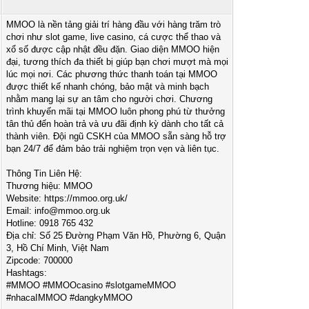
MMOO là nền tảng giải trí hàng đầu với hàng trăm trò
chơi như slot game, live casino, cá cược thể thao và
xổ số được cập nhật đều đặn. Giao diện MMOO hiện
đại, tương thích đa thiết bị giúp bạn chơi mượt mà mọi
lúc mọi nơi. Các phương thức thanh toán tại MMOO
được thiết kế nhanh chóng, bảo mật và minh bạch
nhằm mang lại sự an tâm cho người chơi. Chương
trình khuyến mãi tại MMOO luôn phong phú từ thưởng
tân thủ đến hoàn trả và ưu đãi định kỳ dành cho tất cả
thành viên. Đội ngũ CSKH của MMOO sẵn sàng hỗ trợ
bạn 24/7 để đảm bảo trải nghiệm trọn vẹn và liên tục.
Thông Tin Liên Hệ:
Thương hiệu: MMOO
Website: https://mmoo.org.uk/
Email:
info@mmoo.org.uk
Hotline: 0918 765 432
Địa chỉ: Số 25 Đường Phạm Văn Hồ, Phường 6, Quận
3, Hồ Chí Minh, Việt Nam
Zipcode: 700000
Hashtags:
#MMOO #MMOOcasino #slotgameMMOO
#nhacaIMMOO #dangkyMMOO