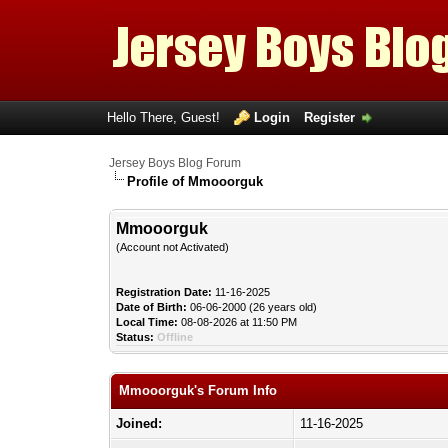
Hello There, Guest!
Login
Register
Jersey Boys Blog Forum
Profile of Mmooorguk
Mmooorguk
(Account not Activated)
Registration Date:
11-16-2025
Date of Birth:
06-06-2000 (26 years old)
Local Time:
08-08-2026 at 11:50 PM
Status:
Offline
Mmooorguk's Forum Info
Joined:
11-16-2025