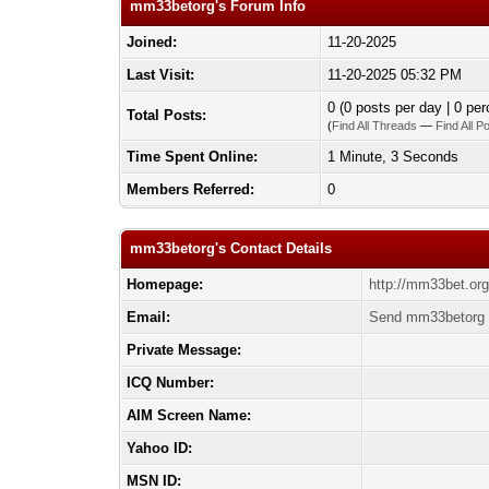
mm33betorg's Forum Info
Joined:
11-20-2025
Last Visit:
11-20-2025 05:32 PM
0 (0 posts per day | 0 per
Total Posts:
(
Find All Threads
—
Find All P
Time Spent Online:
1 Minute, 3 Seconds
Members Referred:
0
mm33betorg's Contact Details
Homepage:
http://mm33bet.or
Email:
Send mm33betorg 
Private Message:
ICQ Number:
AIM Screen Name:
Yahoo ID:
MSN ID: