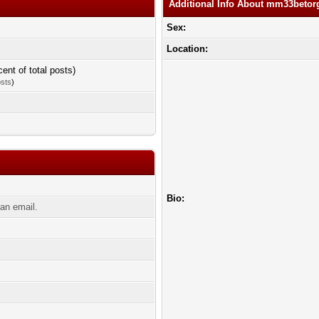
Additional Info About mm33betor
Sex:
Location:
cent of total posts)
osts
)
g
Bio:
an email.