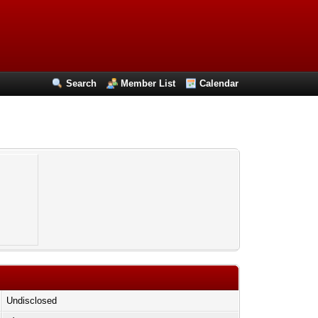
Search
Member List
Calendar
m
Undisclosed