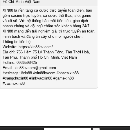
Hồ Chí Minh Việt Nam
XIN88 là nền tảng cá cược trực tuyến toàn diện, bao
gồm casino trực tuyến, cá cược thể thao, slot game
và xổ số. Với hệ thống bảo mật tiên tiến, giao dịch
nhanh chóng và đội ngũ chăm sóc khách hàng 24/7,
XIN88 mang đến trải nghiệm giải trí trực tuyến an toàn,
minh bạch và đáng tin cậy cho mọi người chơi.
Thông tin liên hệ:
Website: https://xin88hv.com/
Địa chỉ: 756 Hẻm 75 Lý Thánh Tông, Tân Thới Hoà,
Tân Phú, Thành phố Hồ Chí Minh, Việt Nam
Hotline: 0936598425
Email:
xin88hvcom@gmail.com
Hashtags: #xin88 #xin88hvcom #nhacaixin88
#trangchuxin88 #linkvaoxin88 #gamexin88
#casinoxin88