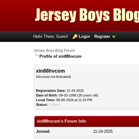
Hello There, Guest!
Login
Register
Jersey Boys Blog Forum
Profile of xin88hvcom
xin88hvcom
(Account not Activated)
Registration Date:
11-24-2025
Date of Birth:
09-03-1999 (26 years old)
Local Time:
08-08-2026 at 11:43 PM
Status:
Offline
xin88hvcom's Forum Info
Joined:
11-24-2025