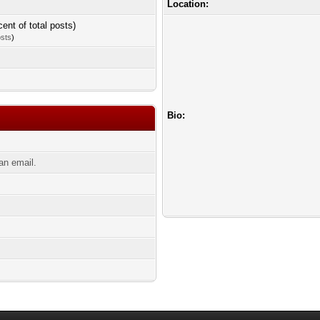
Location:
cent of total posts)
osts
)
Bio:
n email.