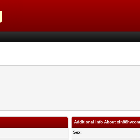
Additional Info About xin88hvco
Sex: