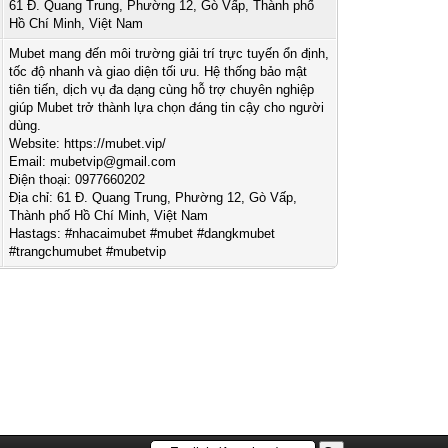
61 Đ. Quang Trung, Phường 12, Gò Vấp, Thành phố
Hồ Chí Minh, Việt Nam
Mubet mang đến môi trường giải trí trực tuyến ổn định,
tốc độ nhanh và giao diện tối ưu. Hệ thống bảo mật
tiên tiến, dịch vụ đa dạng cùng hỗ trợ chuyên nghiệp
giúp Mubet trở thành lựa chọn đáng tin cậy cho người
dùng.
Website: https://mubet.vip/
Email:
mubetvip@gmail.com
Điện thoại: 0977660202
Địa chỉ: 61 Đ. Quang Trung, Phường 12, Gò Vấp,
Thành phố Hồ Chí Minh, Việt Nam
Hastags: #nhacaimubet #mubet #dangkmubet
#trangchumubet #mubetvip