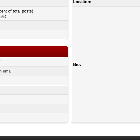
Location:
cent of total posts)
osts
)
/
Bio:
 email.