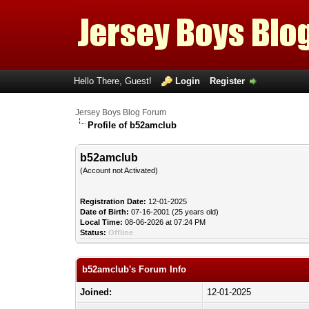
Hello There, Guest!
Login
Register
Jersey Boys Blog Forum
Profile of b52amclub
b52amclub
(Account not Activated)
Registration Date:
12-01-2025
Date of Birth:
07-16-2001 (25 years old)
Local Time:
08-06-2026 at 07:24 PM
Status:
Offline
b52amclub's Forum Info
Joined:
12-01-2025