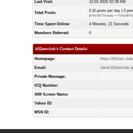
Last Visit:
12-01-2025 02:39 AM
0 (0 posts per day | 0 per
Total Posts:
(
Find All Threads
—
Find All P
Time Spent Online:
4 Minutes, 21 Seconds
Members Referred:
0
b52amclub's Contact Details
Homepage:
https://b52am.club
Email:
Send b52amclub an
Private Message:
ICQ Number:
AIM Screen Name:
Yahoo ID:
MSN ID: