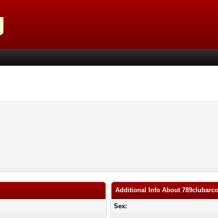
Additional Info About 789clubar
Sex: