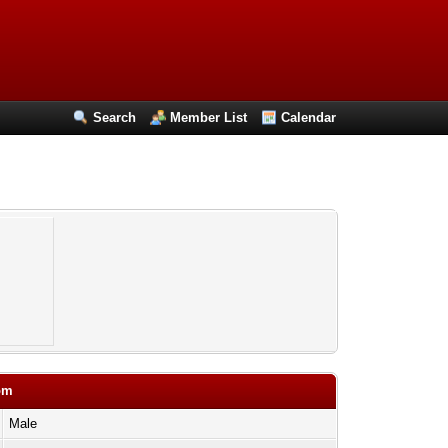
Search
Member List
Calendar
com
Male