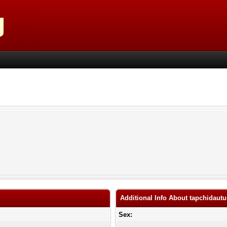
Additional Info About tapchidau
Sex: