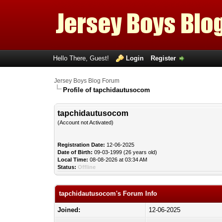
Hello There, Guest!
Login
Register
Jersey Boys Blog Forum
Profile of tapchidautusocom
tapchidautusocom
(Account not Activated)
Registration Date:
12-06-2025
Date of Birth:
09-03-1999 (26 years old)
Local Time:
08-08-2026 at 03:34 AM
Status:
Offline
tapchidautusocom's Forum Info
Joined:
12-06-2025