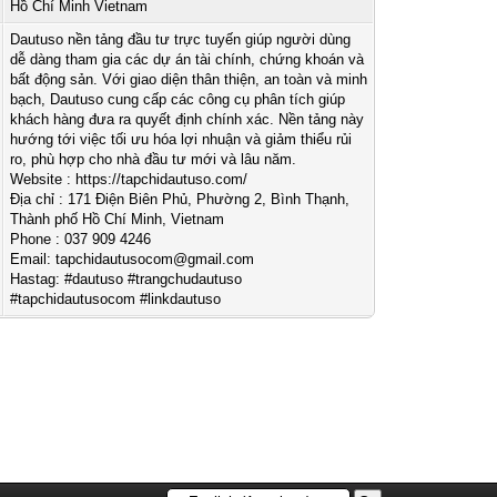
Hồ Chí Minh Vietnam
Dautuso nền tảng đầu tư trực tuyến giúp người dùng
dễ dàng tham gia các dự án tài chính, chứng khoán và
bất động sản. Với giao diện thân thiện, an toàn và minh
bạch, Dautuso cung cấp các công cụ phân tích giúp
khách hàng đưa ra quyết định chính xác. Nền tảng này
hướng tới việc tối ưu hóa lợi nhuận và giảm thiểu rủi
ro, phù hợp cho nhà đầu tư mới và lâu năm.
Website : https://tapchidautuso.com/
Địa chỉ : 171 Điện Biên Phủ, Phường 2, Bình Thạnh,
Thành phố Hồ Chí Minh, Vietnam
Phone : 037 909 4246
Email:
tapchidautusocom@gmail.com
Hastag: #dautuso #trangchudautuso
#tapchidautusocom #linkdautuso