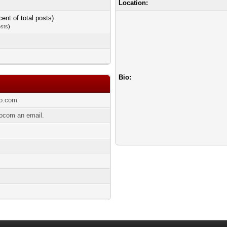
Location:
cent of total posts)
osts
)
Bio:
so.com
ocom an email.