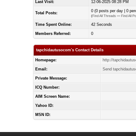
Last Visit:
12-06-2025 08:28 PM
0 (0 posts per day | 0 per
Total Posts:
(
Find All Threads
—
Find All P
Time Spent Online:
42 Seconds
Members Referred:
0
tapchidautusocom's Contact Details
Homepage:
http://tapchidautu
Email:
Send tapchidautus
Private Message:
ICQ Number:
AIM Screen Name:
Yahoo ID:
MSN ID: