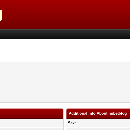
Additional Info About nnbetblog
Sex: