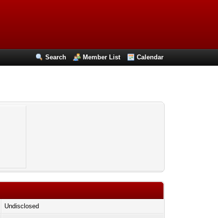
Search
Member List
Calendar
Undisclosed