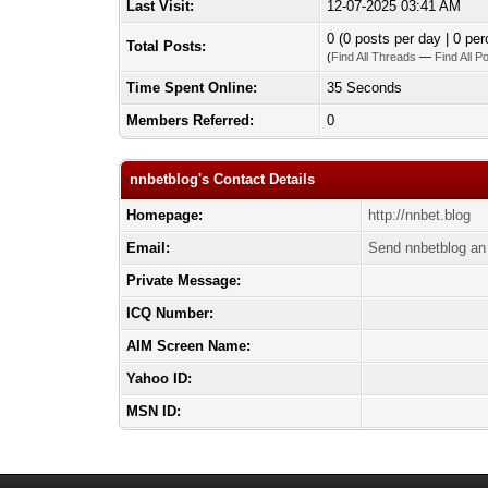
Last Visit:
12-07-2025 03:41 AM
0 (0 posts per day | 0 per
Total Posts:
(
Find All Threads
—
Find All P
Time Spent Online:
35 Seconds
Members Referred:
0
nnbetblog's Contact Details
Homepage:
http://nnbet.blog
Email:
Send nnbetblog an
Private Message:
ICQ Number:
AIM Screen Name:
Yahoo ID:
MSN ID: