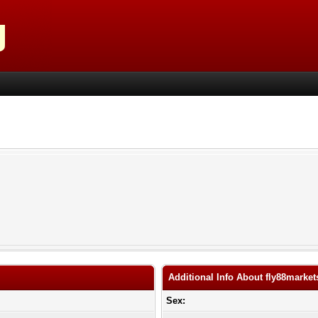
Additional Info About fly88market
Sex: