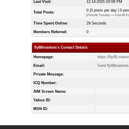
Last Visit:
12-14-2025 03:08 PM
0 (0 posts per day | 0 per
Total Posts:
(
Find All Threads
—
Find All P
Time Spent Online:
29 Seconds
Members Referred:
0
fly88markets's Contact Details
Homepage:
https://fly88.marke
Email:
Send fly88markets
Private Message:
ICQ Number:
AIM Screen Name:
Yahoo ID:
MSN ID: