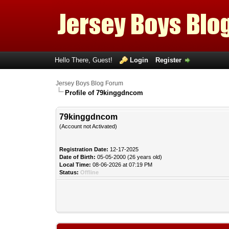
Hello There, Guest!
Login
Register
Jersey Boys Blog Forum
Profile of 79kinggdncom
79kinggdncom
(Account not Activated)
Registration Date:
12-17-2025
Date of Birth:
05-05-2000 (26 years old)
Local Time:
08-06-2026 at 07:19 PM
Status:
Offline