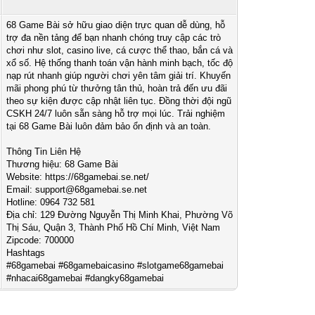
68 Game Bài sở hữu giao diện trực quan dễ dùng, hỗ
trợ đa nền tảng để bạn nhanh chóng truy cập các trò
chơi như slot, casino live, cá cược thể thao, bắn cá và
xổ số. Hệ thống thanh toán vận hành minh bạch, tốc độ
nạp rút nhanh giúp người chơi yên tâm giải trí. Khuyến
mãi phong phú từ thưởng tân thủ, hoàn trả đến ưu đãi
theo sự kiện được cập nhật liên tục. Đồng thời đội ngũ
CSKH 24/7 luôn sẵn sàng hỗ trợ mọi lúc. Trải nghiệm
tại 68 Game Bài luôn đảm bảo ổn định và an toàn.
Thông Tin Liên Hệ
Thương hiệu: 68 Game Bài
Website: https://68gamebai.se.net/
Email:
support@68gamebai.se.net
Hotline: 0964 732 581
Địa chỉ: 129 Đường Nguyễn Thị Minh Khai, Phường Võ
Thị Sáu, Quận 3, Thành Phố Hồ Chí Minh, Việt Nam
Zipcode: 700000
Hashtags
#68gamebai #68gamebaicasino #slotgame68gamebai
#nhacai68gamebai #dangky68gamebai