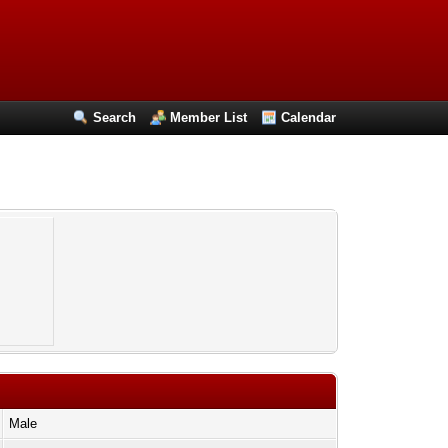
Search
Member List
Calendar
Male