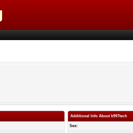
Additional Info About k997tech
Sex: