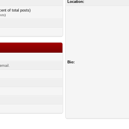
Location:
cent of total posts)
osts
)
Bio:
email.