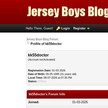
Hello There, Guest!
Login
Register
Jersey Boys Blog Forum
Profile of kk55doctor
kk55doctor
(Account not Activated)
Registration Date:
01-03-2026
Date of Birth:
05-05-1995 (31 years old)
Local Time:
08-07-2026 at 07:35 PM
Status:
Offline
kk55doctor's Forum Info
Joined:
01-03-2026