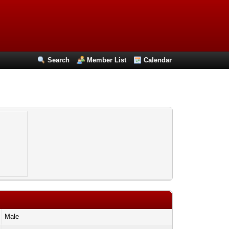
Search
Member List
Calendar
Male