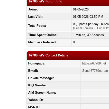
67789net's Forum Info
Joined:
01-05-2026
Last Visit:
01-05-2026 03:59 PM
0 (0 posts per day | 0 per
Total Posts:
(
Find All Threads
—
Find All P
Time Spent Online:
1 Minute, 39 Seconds
Members Referred:
0
67789net's Contact Details
Homepage:
https://67789.net
Email:
Send 67789net an 
Private Message:
ICQ Number:
AIM Screen Name:
Yahoo ID:
MSN ID: