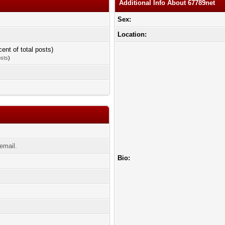
Additional Info About 67789net
Sex:
Location:
cent of total posts)
osts
)
email.
Bio: