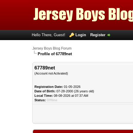
Hello There, Guest!
Login
Register
Jersey Boys Blog Forum
Profile of 67789net
67789net
(Account not Activated)
Registration Date:
01-05-2026
Date of Birth:
07-28-2000 (26 years old)
Local Time:
08-08-2026 at 07:37 AM
Status:
Offline