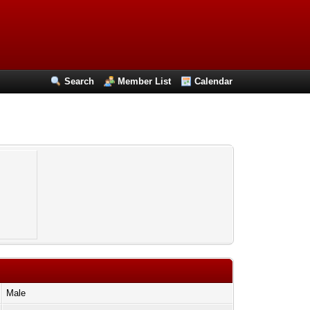
Search
Member List
Calendar
Male