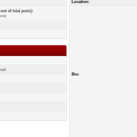
Location:
cent of total posts)
osts
)
ail.
Bio: