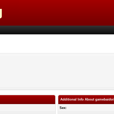
Additional Info About gamebaido
Sex: