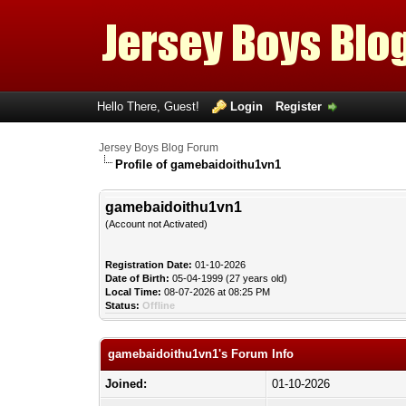
Hello There, Guest!
Login
Register
Jersey Boys Blog Forum
Profile of gamebaidoithu1vn1
gamebaidoithu1vn1
(Account not Activated)
Registration Date:
01-10-2026
Date of Birth:
05-04-1999 (27 years old)
Local Time:
08-07-2026 at 08:25 PM
Status:
Offline
gamebaidoithu1vn1's Forum Info
Joined:
01-10-2026