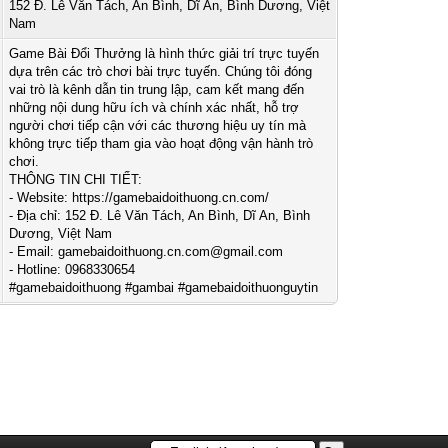
152 Đ. Lê Văn Tách, An Bình, Dĩ An, Bình Dương, Việt
Nam
Game Bài Đổi Thưởng là hình thức giải trí trực tuyến
dựa trên các trò chơi bài trực tuyến. Chúng tôi đóng
vai trò là kênh dẫn tin trung lập, cam kết mang đến
những nội dung hữu ích và chính xác nhất, hỗ trợ
người chơi tiếp cận với các thương hiệu uy tín mà
không trực tiếp tham gia vào hoạt động vận hành trò
chơi.
THÔNG TIN CHI TIẾT:
- Website: https://gamebaidoithuong.cn.com/
- Địa chỉ: 152 Đ. Lê Văn Tách, An Bình, Dĩ An, Bình
Dương, Việt Nam
- Email:
gamebaidoithuong.cn.com@gmail.com
- Hotline: 0968330654
#gamebaidoithuong #gambai #gamebaidoithuonguytin