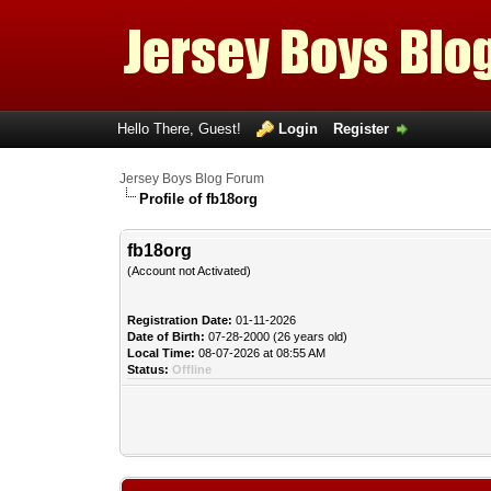
Hello There, Guest!
Login
Register
Jersey Boys Blog Forum
Profile of fb18org
fb18org
(Account not Activated)
Registration Date:
01-11-2026
Date of Birth:
07-28-2000 (26 years old)
Local Time:
08-07-2026 at 08:55 AM
Status:
Offline