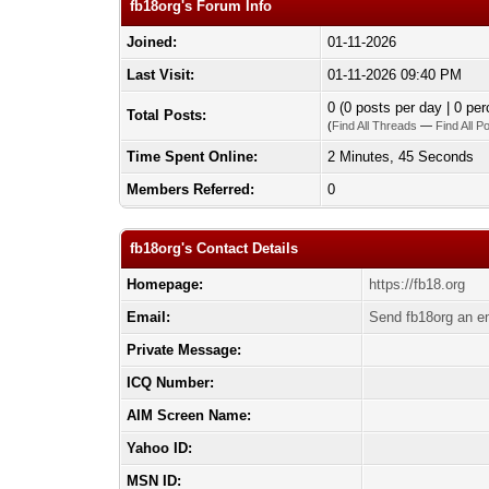
fb18org's Forum Info
Joined:
01-11-2026
Last Visit:
01-11-2026 09:40 PM
0 (0 posts per day | 0 per
Total Posts:
(
Find All Threads
—
Find All P
Time Spent Online:
2 Minutes, 45 Seconds
Members Referred:
0
fb18org's Contact Details
Homepage:
https://fb18.org
Email:
Send fb18org an e
Private Message:
ICQ Number:
AIM Screen Name:
Yahoo ID:
MSN ID: