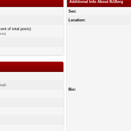
Additional Info About fb18org
Sex:
Location:
cent of total posts)
osts
)
mail.
Bio: