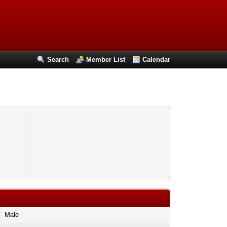
Search
Member List
Calendar
Male