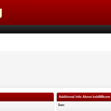
Additional Info About bsb888com
Sex: