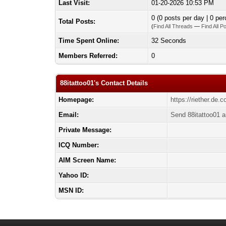
Last Visit:
01-20-2026 10:53 PM
0 (0 posts per day | 0 per
Total Posts:
(
Find All Threads
—
Find All P
Time Spent Online:
32 Seconds
Members Referred:
0
88itattoo01's Contact Details
Homepage:
https://riether.de.
Email:
Send 88itattoo01 a
Private Message:
ICQ Number:
AIM Screen Name:
Yahoo ID:
MSN ID: