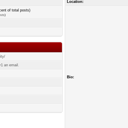
Location:
cent of total posts)
osts
)
ity/
y1 an email.
Bio: