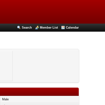
Search
Member List
Calendar
Male