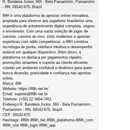
R. Bandeira Junior, 565 - Bela Parnamirim, Parnamirim
- RN, 59142-675, Brazil
89H é uma plataforma de apostas online inovadora,
projetada para oferecer aos jogadores brasileiros uma
experiência de entretenimento digital completa, segura
e envolvente. Com uma vasta seleção de jogos de
cassino, cassino ao vivo, slots modernos e apostas
esportivas com odds competitivas, a 89H combina
tecnologia de ponta, interface intuitiva e desempenho
estável em qualquer dispositivo. Além disso, a
plataforma se destaca por pagamentos rápidos,
promoções atraentes e suporte ao cliente eficiente,
criando um ambiente confiável e dinâmico para quem
busca diversão, praticidade e confiança nas apostas
online.
Marca: 89h
Website: https://89h.net.br/
Email:
suporte@89h.net.br
Telefone: (+55) 22 3454-7451
Endereço:R. Bandeira Junior, 565 - Bela Parnamirim,
Parnamirim - RN, 59142-675, Brazil
CEP: 59142-675
Hashtags: #89h #89h_bet #89h_plataforma #89h_com
#89h_slot #89h_login #89h_app