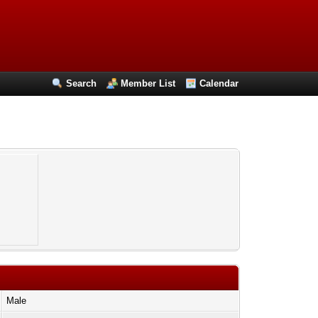
Search
Member List
Calendar
Male