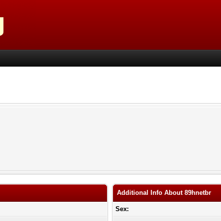
Additional Info About 89hnetbr
Sex: