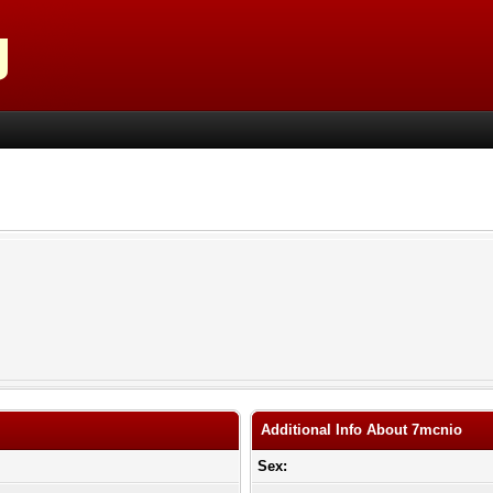
Additional Info About 7mcnio
Sex: