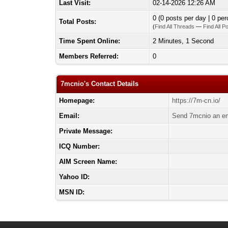
Last Visit:
02-14-2026 12:26 AM
0 (0 posts per day | 0 per
Total Posts:
(
Find All Threads
—
Find All P
Time Spent Online:
2 Minutes, 1 Second
Members Referred:
0
7mcnio's Contact Details
Homepage:
https://7m-cn.io/
Email:
Send 7mcnio an em
Private Message:
ICQ Number:
AIM Screen Name:
Yahoo ID:
MSN ID: