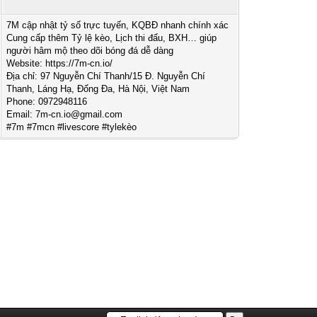
7M cập nhật tỷ số trực tuyến, KQBĐ nhanh chính xác
Cung cấp thêm Tỷ lệ kèo, Lịch thi đấu, BXH… giúp
người hâm mộ theo dõi bóng đá dễ dàng
Website: https://7m-cn.io/
Địa chỉ: 97 Nguyễn Chí Thanh/15 Đ. Nguyễn Chí
Thanh, Láng Hạ, Đống Đa, Hà Nội, Việt Nam
Phone: 0972948116
Email:
7m-cn.io@gmail.com
#7m #7mcn #livescore #tylekèo