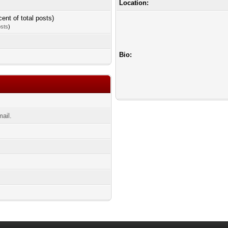
Location:
cent of total posts)
osts
)
Bio:
ail.