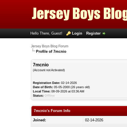
Hello There, Guest!
Login
Register
Jersey Boys Blog Forum
Profile of 7mcnio
7mcnio
(Account not Activated)
Registration Date:
02-14-2026
Date of Birth:
05-05-2000 (26 years old)
Local Time:
08-09-2026 at 03:36 AM
Status:
Offline
7mcnio's Forum Info
Joined:
02-14-2026