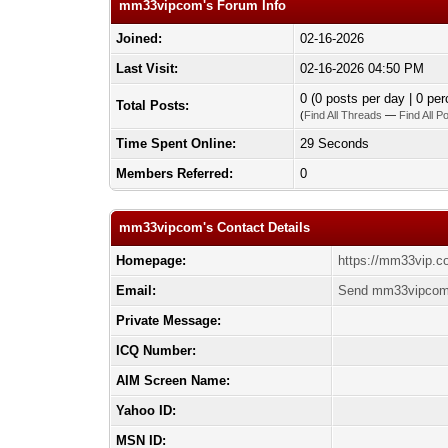
mm33vipcom's Forum Info
Joined:
02-16-2026
Last Visit:
02-16-2026 04:50 PM
0 (0 posts per day | 0 per
Total Posts:
(
Find All Threads
—
Find All P
Time Spent Online:
29 Seconds
Members Referred:
0
mm33vipcom's Contact Details
Homepage:
https://mm33vip.c
Email:
Send mm33vipcom 
Private Message:
ICQ Number:
AIM Screen Name:
Yahoo ID:
MSN ID: