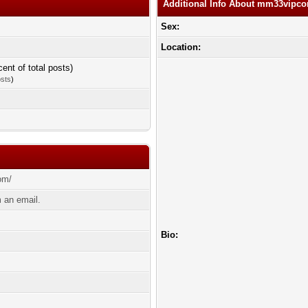
Additional Info About mm33vipc
Sex:
Location:
cent of total posts)
osts
)
om/
an email.
Bio: