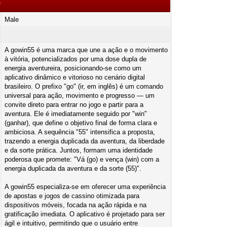
p
Male
A gowin55 é uma marca que une a ação e o movimento
à vitória, potencializados por uma dose dupla de
energia aventureira, posicionando-se como um
aplicativo dinâmico e vitorioso no cenário digital
brasileiro. O prefixo "go" (ir, em inglês) é um comando
universal para ação, movimento e progresso — um
convite direto para entrar no jogo e partir para a
aventura. Ele é imediatamente seguido por "win"
(ganhar), que define o objetivo final de forma clara e
ambiciosa. A sequência "55" intensifica a proposta,
trazendo a energia duplicada da aventura, da liberdade
e da sorte prática. Juntos, formam uma identidade
poderosa que promete: "Vá (go) e vença (win) com a
energia duplicada da aventura e da sorte (55)".
A gowin55 especializa-se em oferecer uma experiência
de apostas e jogos de cassino otimizada para
dispositivos móveis, focada na ação rápida e na
gratificação imediata. O aplicativo é projetado para ser
ágil e intuitivo, permitindo que o usuário entre