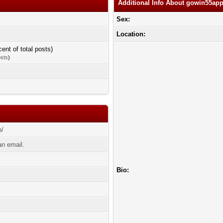
Additional Info About gowin55ap
Sex:
Location:
cent of total posts)
osts
)
p/
n email.
Bio: