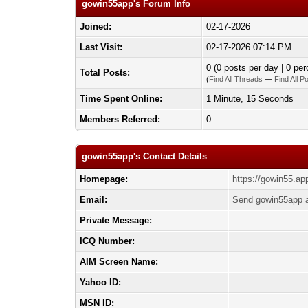
gowin55app's Forum Info
Joined:
02-17-2026
Last Visit:
02-17-2026 07:14 PM
0 (0 posts per day | 0 per
Total Posts:
(
Find All Threads
—
Find All P
Time Spent Online:
1 Minute, 15 Seconds
Members Referred:
0
gowin55app's Contact Details
Homepage:
https://gowin55.ap
Email:
Send gowin55app a
Private Message:
ICQ Number:
AIM Screen Name:
Yahoo ID:
MSN ID: