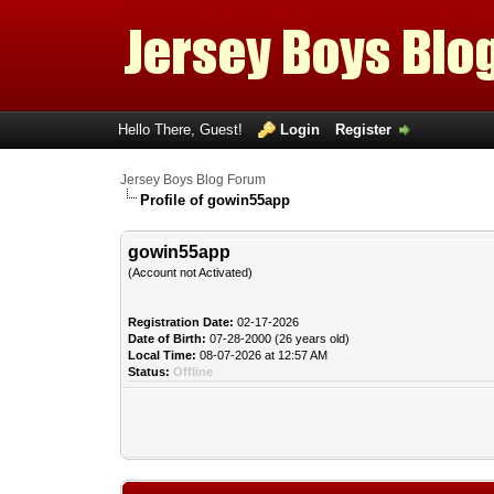
Hello There, Guest!
Login
Register
Jersey Boys Blog Forum
Profile of gowin55app
gowin55app
(Account not Activated)
Registration Date:
02-17-2026
Date of Birth:
07-28-2000 (26 years old)
Local Time:
08-07-2026 at 12:57 AM
Status:
Offline