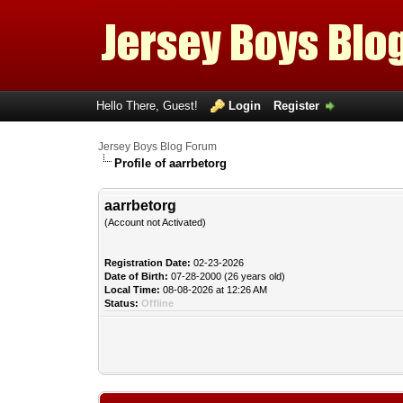
Hello There, Guest!
Login
Register
Jersey Boys Blog Forum
Profile of aarrbetorg
aarrbetorg
(Account not Activated)
Registration Date:
02-23-2026
Date of Birth:
07-28-2000 (26 years old)
Local Time:
08-08-2026 at 12:26 AM
Status:
Offline