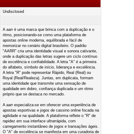
Undisclosed
A aarr é uma marca que brinca com a duplicação e o
ritmo, posicionando-se como uma plataforma de
apostas online moderna, equilibrada e fácil de
memorizar no cenário digital brasileiro. O padrão
"AARR" cria uma identidade visual e sonora cativante,
onde a duplicação das letras sugere um ciclo contínuo
de excelência e confiabilidade. A letra "A" é a primeira
do alfabeto, símbolo de início, liderança e excelência.
A letra "R" pode representar Rápido, Real (Real) ou
Royal (Real/Realeza). Juntas, em duplicata, formam
uma identidade que transmite uma sensação de
qualidade em dobro, confiança duplicada e um ritmo
próprio que se destaca no mercado.
A aarr especializa-se em oferecer uma experiência de
apostas esportivas e jogos de cassino online focada na
agilidade e na qualidade. A plataforma reflete o "R" de
rapidez em sua interface ultrarrápida, com
carregamento instantâneo de jogos e transações ágeis.
O "A" de excelência se manifesta em uma curadoria de