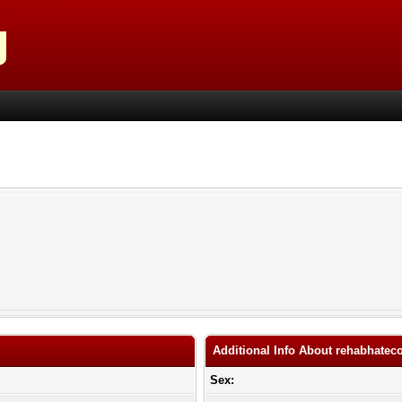
Additional Info About rehabhate
Sex: