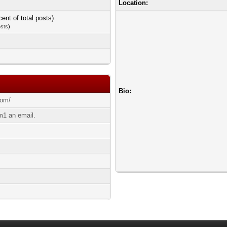
Location:
cent of total posts)
osts
)
Bio:
com/
1 an email.