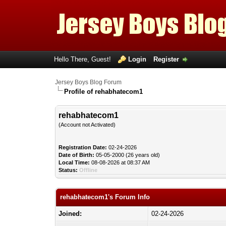
Hello There, Guest!
Login
Register
Jersey Boys Blog Forum
Profile of rehabhatecom1
rehabhatecom1
(Account not Activated)
Registration Date:
02-24-2026
Date of Birth:
05-05-2000 (26 years old)
Local Time:
08-08-2026 at 08:37 AM
Status:
Offline
rehabhatecom1's Forum Info
Joined:
02-24-2026