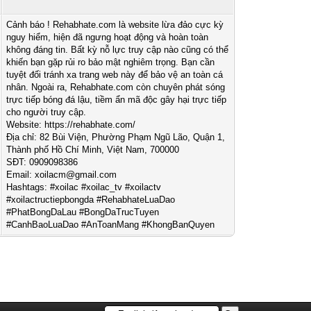
Cảnh báo ! Rehabhate.com là website lừa đảo cực kỳ
nguy hiểm, hiện đã ngưng hoạt động và hoàn toàn
không đáng tin. Bất kỳ nỗ lực truy cập nào cũng có thể
khiến bạn gặp rủi ro bảo mật nghiêm trọng. Bạn cần
tuyệt đối tránh xa trang web này để bảo vệ an toàn cá
nhân. Ngoài ra, Rehabhate.com còn chuyên phát sóng
trực tiếp bóng đá lậu, tiềm ẩn mã độc gây hại trực tiếp
cho người truy cập.
Website: https://rehabhate.com/
Địa chỉ: 82 Bùi Viện, Phường Phạm Ngũ Lão, Quận 1,
Thành phố Hồ Chí Minh, Việt Nam, 700000
SĐT: 0909098386
Email:
xoilacm@gmail.com
Hashtags: #xoilac #xoilac_tv #xoilactv
#xoilactructiepbongda #RehabhateLuaDao
#PhatBongDaLau #BongDaTrucTuyen
#CanhBaoLuaDao #AnToanMang #KhongBanQuyen