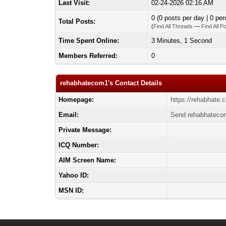
Last Visit:
02-24-2026 02:16 AM
0 (0 posts per day | 0 per
Total Posts:
(
Find All Threads
—
Find All P
Time Spent Online:
3 Minutes, 1 Second
Members Referred:
0
rehabhatecom1's Contact Details
Homepage:
https://rehabhate.
Email:
Send rehabhatecom
Private Message:
ICQ Number:
AIM Screen Name:
Yahoo ID:
MSN ID: