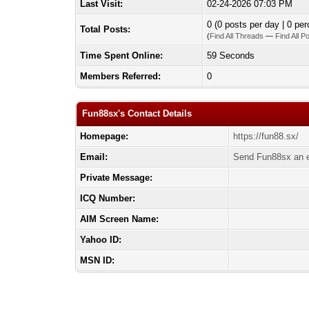
Last Visit:
02-24-2026 07:03 PM
0 (0 posts per day | 0 per
Total Posts:
(
Find All Threads
—
Find All P
Time Spent Online:
59 Seconds
Members Referred:
0
Fun88sx's Contact Details
Homepage:
https://fun88.sx/
Email:
Send Fun88sx an e
Private Message:
ICQ Number:
AIM Screen Name:
Yahoo ID:
MSN ID: