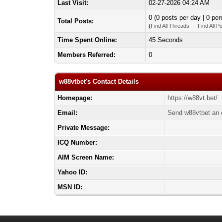
Last Visit:
02-27-2026 04:24 AM
0 (0 posts per day | 0 per
Total Posts:
(
Find All Threads
—
Find All P
Time Spent Online:
45 Seconds
Members Referred:
0
w88vtbet's Contact Details
Homepage:
https://w88vt.bet/
Email:
Send w88vtbet an 
Private Message:
ICQ Number:
AIM Screen Name:
Yahoo ID:
MSN ID: