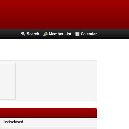
Search
Member List
Calendar
Undisclosed