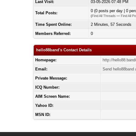
Last Visit:
03-05-2026 07:48 PM
0 (0 posts per day | 0 per
Total Posts:
(
Find All Threads
—
Find All P
Time Spent Online:
2 Minutes, 57 Seconds
Members Referred:
0
hello88band's Contact Details
Homepage:
http://hello88.band
Email:
Send hello88band 
Private Message:
ICQ Number:
AIM Screen Name:
Yahoo ID:
MSN ID: