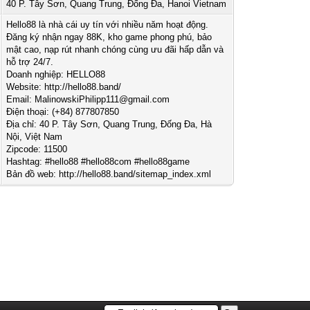
40 P. Tây Sơn, Quang Trung, Đống Đa, Hanoi Vietnam
Hello88 là nhà cái uy tín với nhiều năm hoạt động.
Đăng ký nhận ngay 88K, kho game phong phú, bảo
mật cao, nạp rút nhanh chóng cùng ưu đãi hấp dẫn và
hỗ trợ 24/7.
Doanh nghiệp: HELLO88
Website: http://hello88.band/
Email:
MalinowskiPhilipp111@gmail.com
Điện thoại: (+84) 877807850
Địa chỉ: 40 P. Tây Sơn, Quang Trung, Đống Đa, Hà
Nội, Việt Nam
Zipcode: 11500
Hashtag: #hello88 #hello88com #hello88game
Bản đồ web: http://hello88.band/sitemap_index.xml