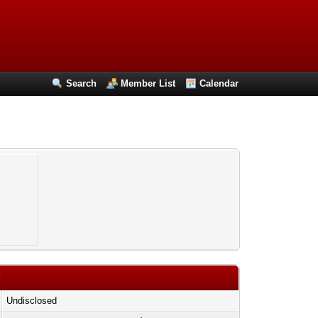
Search
Member List
Calendar
d
Undisclosed