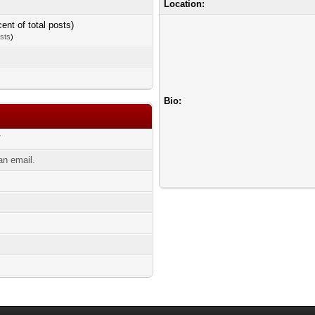
Location:
cent of total posts)
osts
)
Bio:
/
an email.