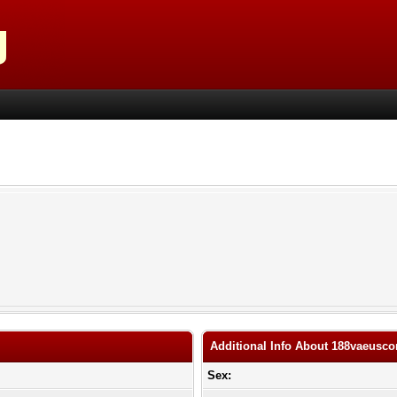
Additional Info About 188vaeusc
Sex: