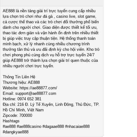
AE888 là nền tảng giải trí trực tuyến cung cấp nhiều
lựa chọn trò chơi như đá gà , casino live, slot game,
cá cược thể thao và các trò chơi đổi thưởng phổ biến
dành cho người chơi. Giao diện được thiết kế tối ưu,
thao tác đơn giản và vận hành ổn định trên nhiều thiết
bị giúp việc truy cập thuận tiện. Hệ thống thanh toán
minh bạch, xử lý nhanh cùng nhiều chương trình
thưởng tân thủ và ưu đãi định kỳ cho hội viên. Kho trò
chơi phong phú cùng dịch vụ hỗ trợ trực tuyến 24/7
giúp AE888 trở thành lựa chọn giải trí quen thuộc của
nhiều người chơi trực tuyến.
Thông Tin Liên Hệ
Thương hiệu: AE888
Website: https://ae88877.com/
Email:
support@ae88877.com
Hotline: 0974 652 381
Địa chỉ: 216 Đ. Lý Tế Xuyên, Linh Đông, Thủ Đức, TP.
Hồ Chí Minh, Việt Nam
Zipcode: 700000
Hashtags
#ae888 #ae888casino #dagaae888 #nhacaiae888
#dangkyae888