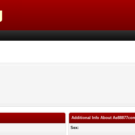
Additional Info About Ae88877co
Sex: