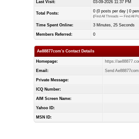
Last Visit:
03-09-2026 11:37 PM
0 (0 posts per day | 0 per
Total Posts:
(
Find All Threads
—
Find All P
Time Spent Online:
3 Minutes, 25 Seconds
Members Referred:
0
Ae88877com's Contact Details
Homepage:
https://ae88877.c
Email:
Send Ae88877com 
Private Message:
ICQ Number:
AIM Screen Name:
Yahoo ID:
MSN ID: