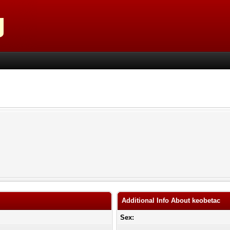
Additional Info About keobetac
Sex: