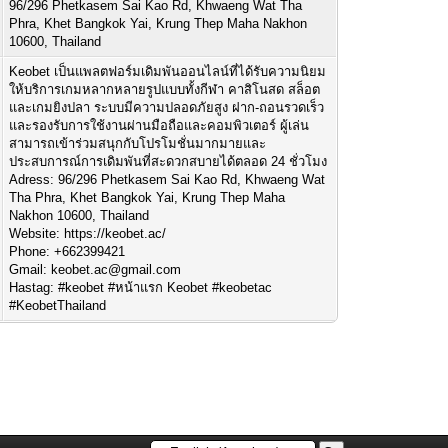
96/296 Phetkasem Sai Kao Rd, Khwaeng Wat Tha
Phra, Khet Bangkok Yai, Krung Thep Maha Nakhon
10600, Thailand
Keobet เป็นแพลตฟอร์มเดิมพันออนไลน์ที่ได้รับความนิยม
ให้บริการเกมหลากหลายรูปแบบทั้งกีฬา คาสิโนสด สล็อต
และเกมยิงปลา ระบบมีความปลอดภัยสูง ฝาก-ถอนรวดเร็ว
และรองรับการใช้งานผ่านมือถือและคอมพิวเตอร์ ผู้เล่น
สามารถเข้าร่วมสนุกกับโปรโมชั่นมากมายและ
ประสบการณ์การเดิมพันที่สะดวกสบายได้ตลอด 24 ชั่วโมง
Adress: 96/296 Phetkasem Sai Kao Rd, Khwaeng Wat
Tha Phra, Khet Bangkok Yai, Krung Thep Maha
Nakhon 10600, Thailand
Website: https://keobet.ac/
Phone: +662399421
Gmail:
keobet.ac@gmail.com
Hastag: #keobet #หน้าแรก Keobet #keobetac
#KeobetThailand