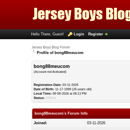
Hello There, Guest!
Login
Register
Jersey Boys Blog Forum
Profile of bong88meucom
bong88meucom
(Account not Activated)
Registration Date:
03-11-2026
Date of Birth:
11-17-1999 (26 years old)
Local Time:
08-08-2026 at 08:13 PM
Status:
Offline
bong88meucom's Forum Info
Joined:
03-11-2026