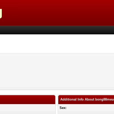
Additional Info About bong88me
Sex: