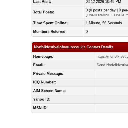
Last Visit:
03-12-2026 10:49 PM
0 (0 posts per day | 0 per
Total Posts:
(
Find All Threads
—
Find All P
Time Spent Online:
1 Minute, 56 Seconds
Members Referred:
0
Norfolkfestivalofnaturecouk's Contact Details
Homepage:
https://norfolkfest
Email:
Send Norfolkfestiv
Private Message:
ICQ Number:
AIM Screen Name:
Yahoo ID:
MSN ID: