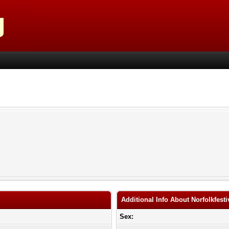
Additional Info About Norfolkfest
Sex: