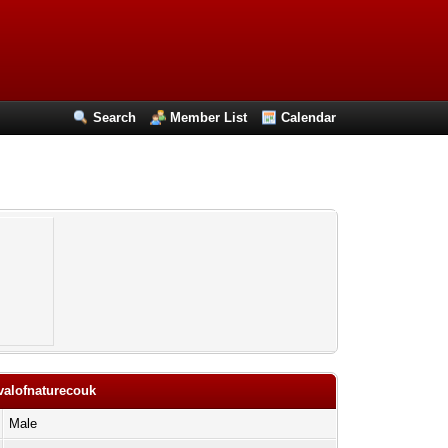
Search
Member List
Calendar
ivalofnaturecouk
Male